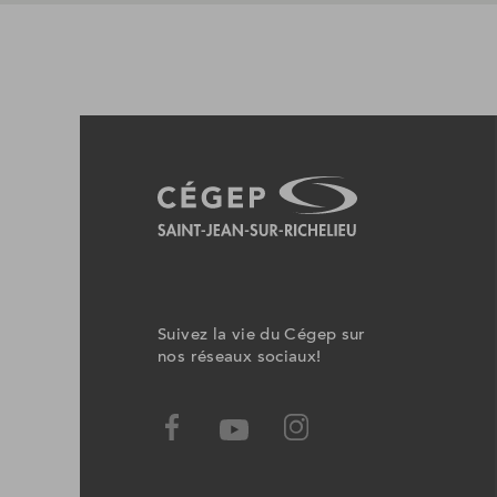
Suivez la vie du Cégep sur
nos réseaux sociaux!
Facebook,
Youtube,
Ce
Ce
lien
lien