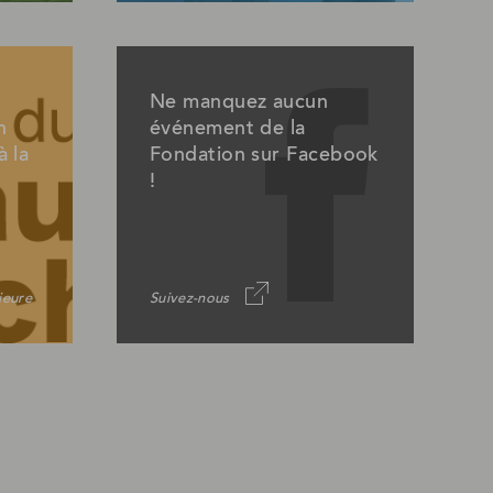
Ne manquez aucun
n
événement de la
à la
Fondation sur Facebook
!
jeure
Suivez-nous
Ce
lien
ouvrira
dans
un
nouvel
onglet