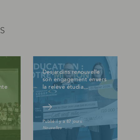
S
Desjardins renouvelle
son engagement envers
nte
la relève étudia...
Lire l'article
Publié il y a 87 jours
Nouvelles