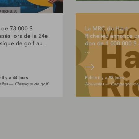
 de 73 000 $
La MRC du Haut-
sés lors de la 24e
Richelieu annonce u
sique de golf au...
don de 1 000 000 $ 
...
Lire l'article
 il y a 44 jours
Publié il y a 98 jours
lles — Classique de golf
Nouvelles — Campagne ma