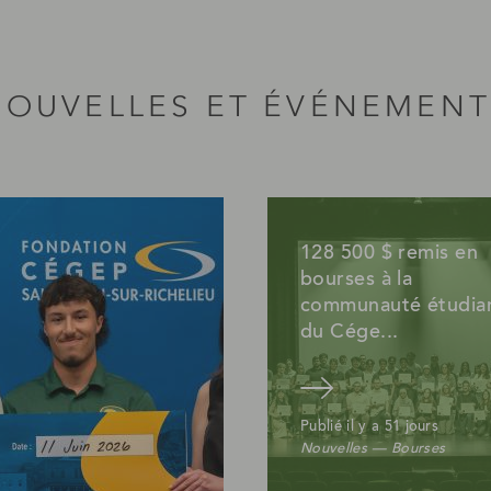
NOUVELLES ET ÉVÉNEMENT
128 500 $ remis en
bourses à la
communauté étudia
du Cége...
Lire l'article
Publié il y a 51 jours
Nouvelles — Bourses