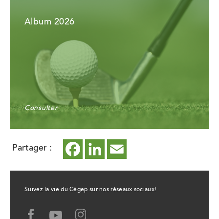
Album 2026
Consulter
Partager :
Facebook
ce
LinkedIn
ce
Email
ce
lien
lien
lien
ouvrira
ouvrira
ouvrira
Suivez la vie du Cégep sur nos réseaux sociaux!
dans
dans
dans
Facebook,
Youtube,