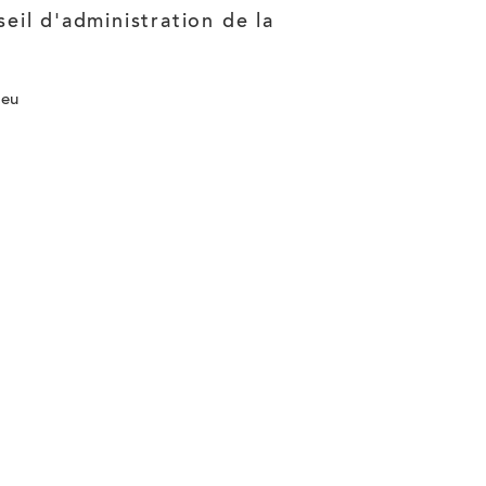
eil d'administration de la
un
un
un
nouvel
nouvel
nouvel
ieu
onglet
onglet
onglet