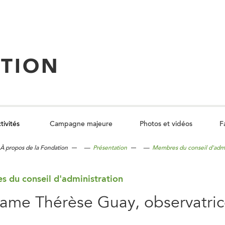
TION
tivités
Campagne majeure
Photos et vidéos
F
C
l
o
À propos de la Fondation
—
Présentation
—
Membres du conseil d'admi
d
u
n
o
 du conseil d'administration
me Thérèse Guay, observatric