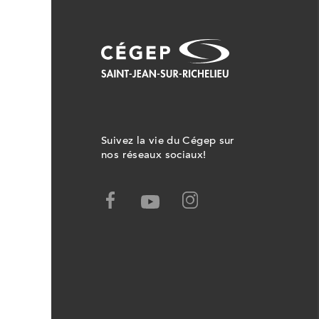
Suivez la vie du Cégep sur
nos réseaux sociaux!
Facebook,
Youtube,
Ce
Ce
lien
lien
ouvrira
ouvrira
dans
dans
un
un
nouvel
nouvel