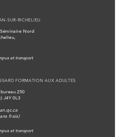
AN-SUR-RICHELIEU
 Séminaire Nord
chelieu,
pus et transport
SSARD FORMATION AUX ADULTES
, bureau 250
) J4Y 0L3
an.qc.ca
ans frais)
pus et transport