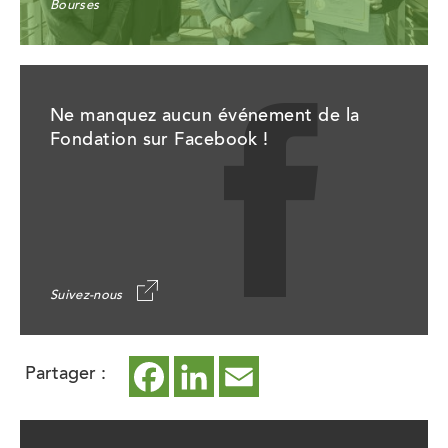
Bourses
Ne manquez aucun événement de la
Fondation sur Facebook !
Suivez-nous
Partager :
Facebook
ce
LinkedIn
ce
Email
ce
lien
lien
lien