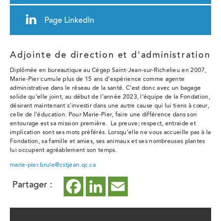
Page LinkedIn
Adjointe de direction et d'administration
Diplômée en bureautique au Cégep Saint-Jean-sur-Richelieu en 2007,
Marie-Pier cumule plus de 15 ans d’expérience comme agente
administrative dans le réseau de la santé. C’est donc avec un bagage
solide qu’elle joint, au début de l’année 2023, l’équipe de la Fondation,
désirant maintenant s’investir dans une autre cause qui lui tiens à cœur,
celle de l’éducation. Pour Marie-Pier, faire une différence dans son
entourage est sa mission première. La preuve; respect, entraide et
implication sont ses mots préférés. Lorsqu’elle ne vous accueille pas à la
Fondation, sa famille et amies, ses animaux et ses nombreuses plantes
lui occupent agréablement son temps.
marie-pier.brule@cstjean.qc.ca
Partager :
Facebook
ce
LinkedIn
ce
Email
ce
lien
lien
lien