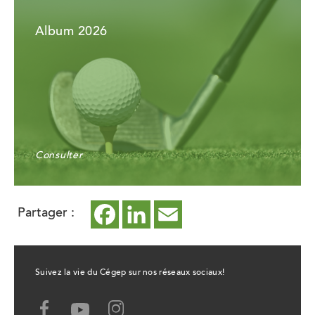
Album 2026
Consulter
Partager :
Facebook
ce
LinkedIn
ce
Email
ce
lien
lien
lien
ouvrira
ouvrira
ouvrira
Suivez la vie du Cégep sur nos réseaux sociaux!
dans
dans
dans
Facebook,
Youtube,