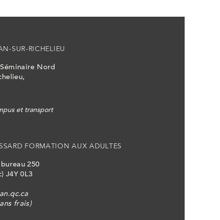
AN-SUR-RICHELIEU
 Séminaire Nord
chelieu,
pus et transport
SSARD FORMATION AUX ADULTES
, bureau 250
) J4Y 0L3
an.qc.ca
ans frais)