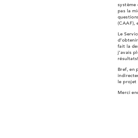
système 
pas la mi
questions
(CAAF), 
Le Servic
d’obtenir
fait la d
j’avais 
résultats
Bref, en 
indirect
le projet
Merci en