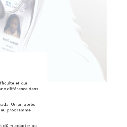
ficulté et qui
 une différence dans
anada. Un an après
se au programme
nt dû m’adapter au