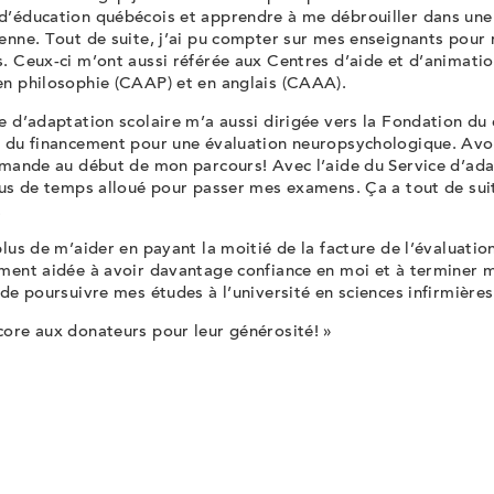
d’éducation québécois et apprendre à me débrouiller dans une 
enne. Tout de suite, j’ai pu compter sur mes enseignants pour
. Ceux-ci m’ont aussi référée aux Centres d’aide et d’animatio
en philosophie (CAAP) et en anglais (CAAA).
e d’adaptation scolaire m’a aussi dirigée vers la Fondation du
 du financement pour une évaluation neuropsychologique. Avoir
emande au début de mon parcours! Avec l’aide du Service d’ada
plus de temps alloué pour passer mes examens. Ça a tout de su
!
plus de m’aider en payant la moitié de la facture de l’évaluatio
ement aidée à avoir davantage confiance en moi et à terminer
 de poursuivre mes études à l’université en sciences infirmières
core aux donateurs pour leur générosité! »