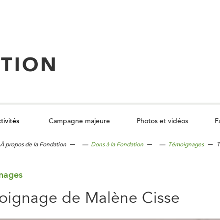
TION
tivités
Campagne majeure
Photos et vidéos
F
C
l
o
À propos de la Fondation
—
Dons à la Fondation
—
Témoignages
T
d
u
n
o
nages
oignage de Malène Cisse