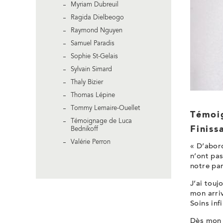
Myriam Dubreuil
Ragida Dielbeogo
Raymond Nguyen
Samuel Paradis
Sophie St-Gelais
Sylvain Simard
Thaly Bizier
Thomas Lépine
Tommy Lemaire-Ouellet
Témoi
Témoignage de Luca
Finiss
Bednikoff
Valérie Perron
« D’abord
n’ont pas
notre par
J’ai touj
mon arri
Soins inf
Dès mon 