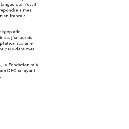
langue qui n’était
 répondre à mes
n en français
 cégep afin
 su, j’en aurais
ptation scolaire,
ite paru dans mes
n, la Fondation m’a
 mon DEC en ayant
.