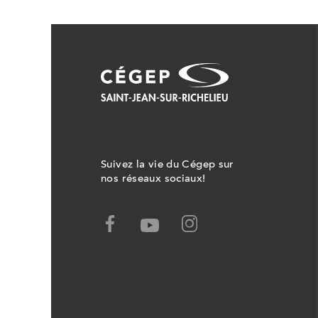
Suivez la vie du Cégep sur
nos réseaux sociaux!
Facebook,
Youtube,
Ce
Ce
lien
lien
ouvrira
ouvrira
dans
dans
un