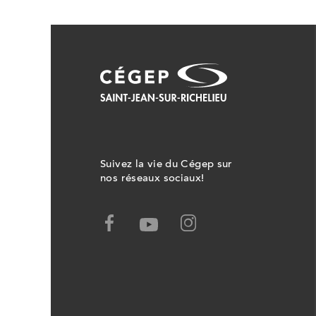
Suivez la vie du Cégep sur
nos réseaux sociaux!
Facebook,
Youtube,
Ce
Ce
lien
lien
ouvrira
ouvrira
dans
dans
un