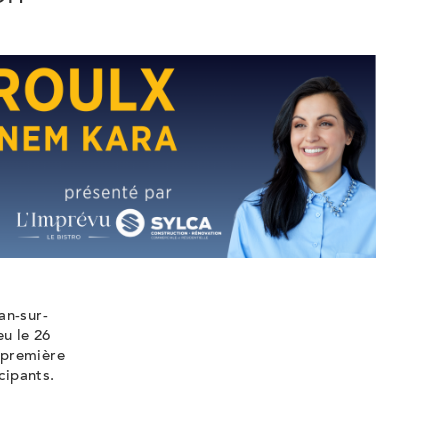
un
un
un
nouvel
nouvel
nouvel
onglet
onglet
onglet
an-sur-
eu le 26
 première
cipants.