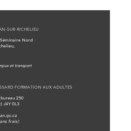
AN-SUR-RICHELIEU
 Séminaire Nord
chelieu,
pus et transport
SSARD FORMATION AUX ADULTES
, bureau 250
) J4Y 0L3
an.qc.ca
ans frais)