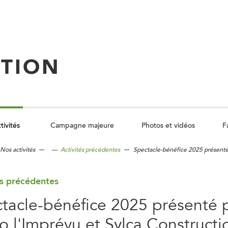
TION
tivités
Campagne majeure
Photos et vidéos
F
C
l
o
Nos activités
—
Activités précédentes
Spectacle-bénéfice 2025 présenté 
d
u
n
o
és précédentes
tacle-bénéfice 2025 présenté 
ro l'Imprévu et Sylca Constructi