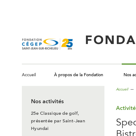
Aller
au
contenu
principal
FONDA
À propos de la Fondation
Nos ac
Accueil
Accueil
Nos activités
Activit
25e Classique de golf,
Spec
présentée par Saint-Jean
Hyundai
Bist