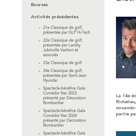
Bourses
Activités précédentes
21e Classique de golf,
présentée par GLP Hi-Tech
22e Classique de golf,
présentée par Landry
Jubinville Vachon et
associés
23e Classique de golf
24e Classique de golf,
présentée par Saint-Jean
Hyundai
Spectacle-bénéfice Gala
Comédie Star 2023
La 14e éd
présenté par Décoration
Richelieu
Bombardier
novembre
Spectacle-bénéfice Gala
partie pa
Comédie Star 2024
présenté par Décoration
Bombardier
Spectacle-bénéfice Gala