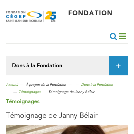
Aller
au
contenu
principal
FONDATION
Recherche
Dons à la Fondation
Accueil
À propos de la Fondation
—
Dons à la Fondation
—
Témoignages
Témoignage de Janny Bélair
Témoignages
Témoignage de Janny Bélair