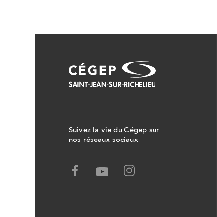
Suivez la vie du Cégep sur
nos réseaux sociaux!
Facebook,
Youtube,
Ce
Ce
lien
lien
ouvrira
ouvrira