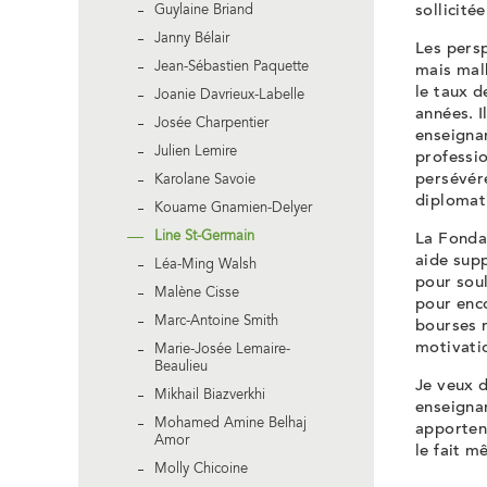
sollicitée
Guylaine Briand
Janny Bélair
Les pers
Jean-Sébastien Paquette
mais mal
le taux d
Joanie Davrieux-Labelle
années. I
Josée Charpentier
enseignan
Julien Lemire
professio
persévére
Karolane Savoie
diplomat
Kouame Gnamien-Delyer
Line St-Germain
La Fonda
aide supp
Léa-Ming Walsh
pour soul
Malène Cisse
pour enco
Marc-Antoine Smith
bourses 
motivatio
Marie-Josée Lemaire-
Beaulieu
Je veux 
Mikhail Biazverkhi
enseigna
Mohamed Amine Belhaj
apportent
Amor
le fait m
Molly Chicoine