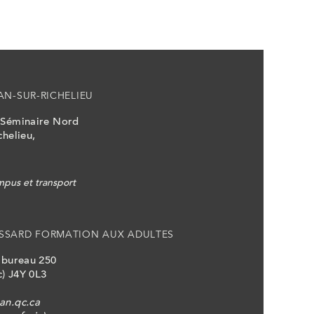
AN-SUR-RICHELIEU
 Séminaire Nord
chelieu,
pus et transport
SSARD FORMATION AUX ADULTES
, bureau 250
) J4Y 0L3
an.qc.ca