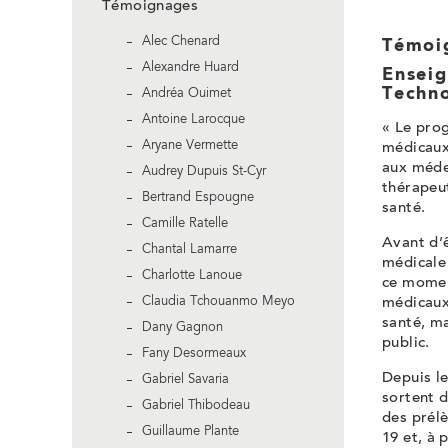
Témoignages
Alec Chenard
Témoi
Alexandre Huard
Enseig
Techno
Andréa Ouimet
Antoine Larocque
« Le pro
Aryane Vermette
médicaux
aux médec
Audrey Dupuis St-Cyr
thérapeu
Bertrand Espougne
santé.
Camille Ratelle
Avant d’ê
Chantal Lamarre
médicale 
Charlotte Lanoue
ce moment
Claudia Tchouanmo Meyo
médicaux 
santé, m
Dany Gagnon
public.
Fany Desormeaux
Depuis l
Gabriel Savaria
sortent d
Gabriel Thibodeau
des prélè
Guillaume Plante
19 et, à 