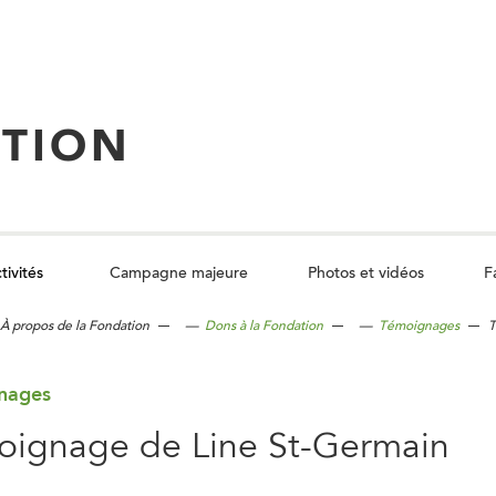
TION
tivités
Campagne majeure
Photos et vidéos
F
C
l
o
À propos de la Fondation
—
Dons à la Fondation
—
Témoignages
T
d
u
n
o
nages
ignage de Line St-Germain