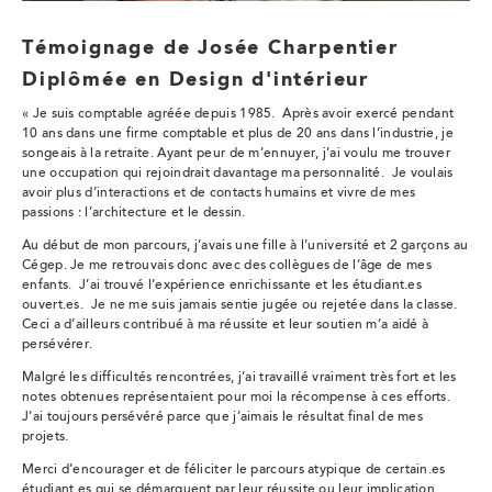
Témoignage de Josée Charpentier
Diplômée en Design d'intérieur
«
Je suis comptable agréée depuis 1985. Après avoir exercé pendant
10 ans dans une firme comptable et plus de 20 ans dans l’industrie, je
songeais à la retraite. Ayant peur de m’ennuyer, j’ai voulu me trouver
une occupation qui rejoindrait davantage ma personnalité. Je voulais
avoir plus d’interactions et de contacts humains et vivre de mes
passions : l’architecture et le dessin.
Au début de mon parcours, j’avais une fille à l’université et 2 garçons au
Cégep. Je me retrouvais donc avec des collègues de l’âge de mes
enfants. J’ai trouvé l’expérience enrichissante et les étudiant.es
ouvert.es. Je ne me suis jamais sentie jugée ou rejetée dans la classe.
Ceci a d’ailleurs contribué à ma réussite et leur soutien m’a aidé à
persévérer.
Malgré les difficultés rencontrées, j’ai travaillé vraiment très fort et les
notes obtenues représentaient pour moi la récompense à ces efforts.
J’ai toujours persévéré parce que j’aimais le résultat final de mes
projets.
Merci d’encourager et de féliciter le parcours atypique de certain.es
étudiant.es qui se démarquent par leur réussite ou leur implication.