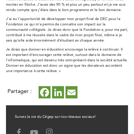
monter en flèche. J’avais des 90 % et plus un peu partout et je me suis
rendu compte que j’étais dans le bon programme et le bon domaine.
J’ai eu l’opportunité de développer mon projet final de DEC pour la
Fondation ce qui m’a permis de connaitre son impact sur la
communauté collégiale. Je dirais donc que la Fondation a, pour ma part,
contribué à ma réussite dans le cadre de mon projet final, même si je
sais qu’elle aide énormément d’étudiant.es chaque année.
Je dirais que donner en éducation encourage la relève à continuer. Il
est important d’encourager cette relève, surtout dans le domaine de
l’informatique, qui est devenu très omniprésent dans la société actuelle.
Donner en éducation est donc un signe que les donateurs accordent
une importance à cette relève. »
Partager :
Facebook
ce
LinkedIn
ce
Email
ce
lien
lien
lien
ouvrira
ouvrira
ouvrira
Suivez la vie du Cégep sur nos réseaux sociaux!
dans
dans
dans
Facebook,
Youtube,